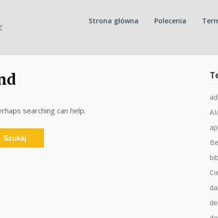
Strona główna
Polecenia
Term
ć
T
nd
ad
erhaps searching can help.
AI
ap
Be
bib
Ci
da
de
de