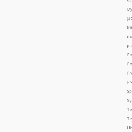
Dy
Ją
li
mu
pa
Po
Po
Pr
Pr
Sp
Sy
Te
Te
UN