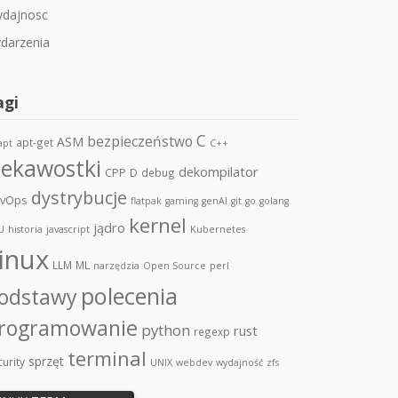
dajnosc
darzenia
agi
C
bezpieczeństwo
ASM
apt-get
apt
C++
iekawostki
dekompilator
CPP
D
debug
dystrybucje
vOps
flatpak
gaming
genAI
git
go
golang
kernel
jądro
U
historia
javascript
Kubernetes
inux
LLM
ML
narzędzia
Open Source
perl
polecenia
odstawy
rogramowanie
python
rust
regexp
terminal
sprzęt
urity
UNIX
webdev
wydajność
zfs