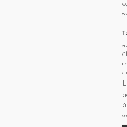
Wy
wy
T
AI
c
De
GP
L
p
p
sec