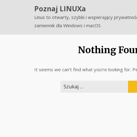
Skip
Poznaj LINUXa
to
Linux to otwarty, szybki i wspierający prywatnoś
content
zamiennik dla Windows i macOS
Nothing Fou
It seems we can’t find what you’re looking for. P
Szukaj: