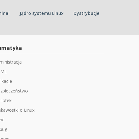
inal
Jądro systemu Linux
Dystrybucje
ematyka
ministracja
/ML
likacje
zpieczeństwo
lioteki
ekawostki o Linux
ne
bug
vops