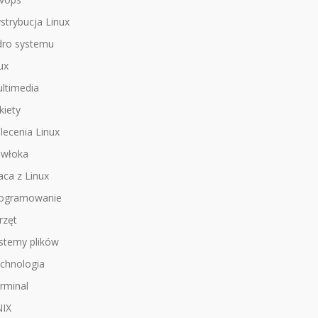
strybucja Linux
dro systemu
nux
ltimedia
kiety
lecenia Linux
włoka
aca z Linux
ogramowanie
rzęt
stemy plików
chnologia
rminal
IX