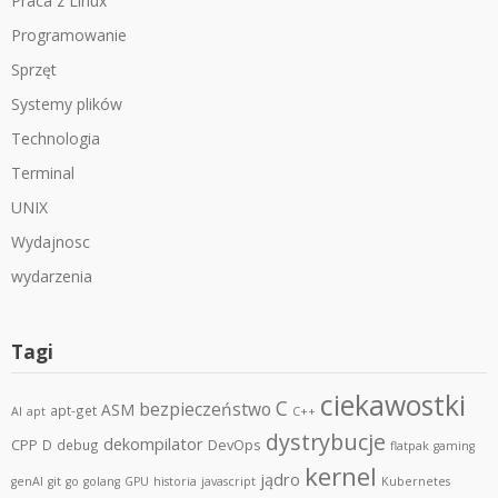
Praca z Linux
Programowanie
Sprzęt
Systemy plików
Technologia
Terminal
UNIX
Wydajnosc
wydarzenia
Tagi
ciekawostki
C
bezpieczeństwo
ASM
apt-get
AI
apt
C++
dystrybucje
dekompilator
CPP
DevOps
D
debug
flatpak
gaming
kernel
jądro
genAI
git
go
golang
GPU
historia
javascript
Kubernetes