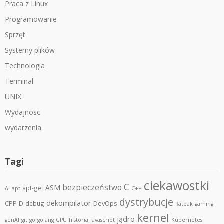
Praca z Linux
Programowanie
Sprzęt
Systemy plików
Technologia
Terminal
UNIX
Wydajnosc
wydarzenia
Tagi
ciekawostki
C
bezpieczeństwo
ASM
apt-get
AI
apt
C++
dystrybucje
dekompilator
CPP
DevOps
D
debug
flatpak
gaming
kernel
jądro
genAI
git
go
golang
GPU
historia
javascript
Kubernetes