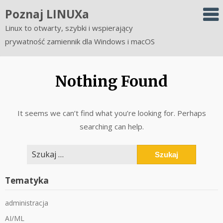
Skip
Poznaj LINUXa
to
Linux to otwarty, szybki i wspierający
content
prywatność zamiennik dla Windows i macOS
Nothing Found
It seems we can’t find what you’re looking for. Perhaps
searching can help.
Szukaj:
Tematyka
administracja
AI/ML