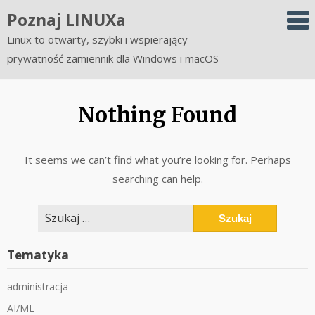
Skip
Poznaj LINUXa
to
Linux to otwarty, szybki i wspierający
content
prywatność zamiennik dla Windows i macOS
Nothing Found
It seems we can’t find what you’re looking for. Perhaps
searching can help.
Szukaj:
Tematyka
administracja
AI/ML