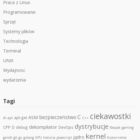
Praca z Linux
Programowanie
Sprzęt
Systemy plików
Technologia
Terminal
UNIX
Wydajnosc
wydarzenia
Tagi
ciekawostki
C
bezpieczeństwo
ASM
apt-get
AI
apt
C++
dystrybucje
dekompilator
CPP
DevOps
D
debug
flatpak
gaming
kernel
jądro
genAI
git
go
golang
GPU
historia
javascript
Kubernetes