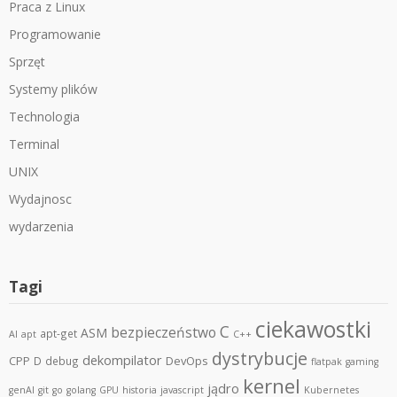
Praca z Linux
Programowanie
Sprzęt
Systemy plików
Technologia
Terminal
UNIX
Wydajnosc
wydarzenia
Tagi
ciekawostki
C
bezpieczeństwo
ASM
apt-get
AI
apt
C++
dystrybucje
dekompilator
CPP
DevOps
D
debug
flatpak
gaming
kernel
jądro
genAI
git
go
golang
GPU
historia
javascript
Kubernetes