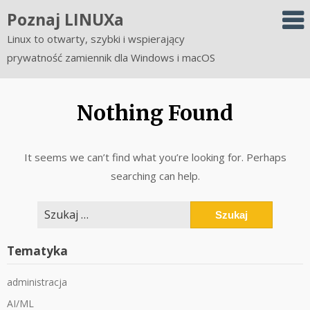
Skip
Poznaj LINUXa
to
Linux to otwarty, szybki i wspierający
content
prywatność zamiennik dla Windows i macOS
Nothing Found
It seems we can’t find what you’re looking for. Perhaps
searching can help.
Szukaj:
Tematyka
administracja
AI/ML