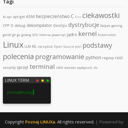
Tagi
ciekawostki
C
bezpieczeństwo
ASM
apt-get
AI
apt
C++
dystrybucje
dekompilator
CPP
DevOps
D
debug
flatpak
gaming
kernel
jądro
genAI
git
go
golang
GPU
historia
javascript
Kubernetes
Linux
podstawy
LLM
ML
narzędzia
Open Source
perl
polecenia
programowanie
python
rust
regexp
terminal
sprzęt
security
UNIX
webdev
wydajność
zfs
LINUX TERM
poznajlinuxa.pl
Copyright
Poznaj LINUXa
. All rights reserved.
| Powered by