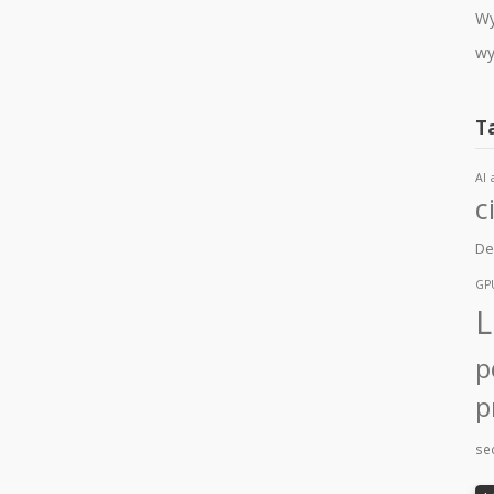
Wy
wy
T
AI
c
De
GP
L
p
p
sec