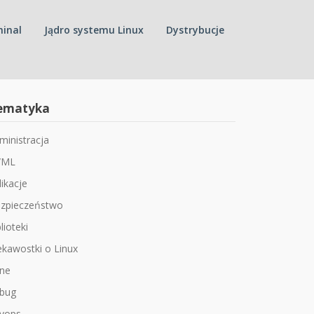
inal
Jądro systemu Linux
Dystrybucje
ematyka
ministracja
/ML
likacje
zpieczeństwo
lioteki
ekawostki o Linux
ne
bug
vops