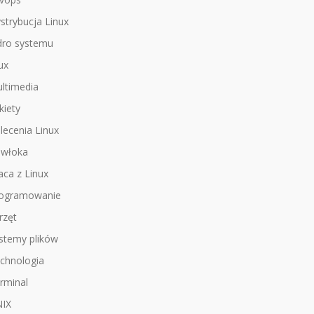
strybucja Linux
dro systemu
nux
ltimedia
kiety
lecenia Linux
włoka
aca z Linux
ogramowanie
rzęt
stemy plików
chnologia
rminal
IX