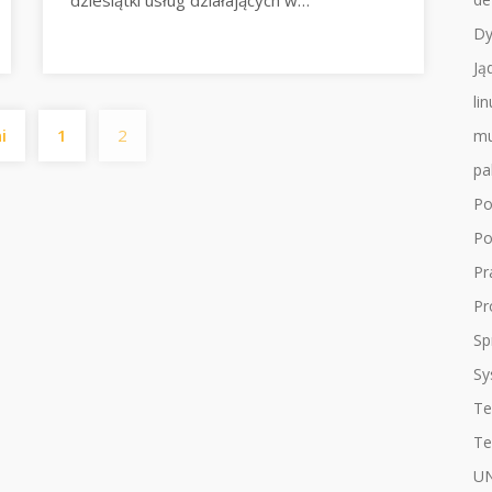
dziesiątki usług działających w…
Dy
Ją
li
Stronicowanie
i
1
2
mu
wpisów
pa
Po
Po
Pr
Pr
Sp
Sy
Te
Te
UN