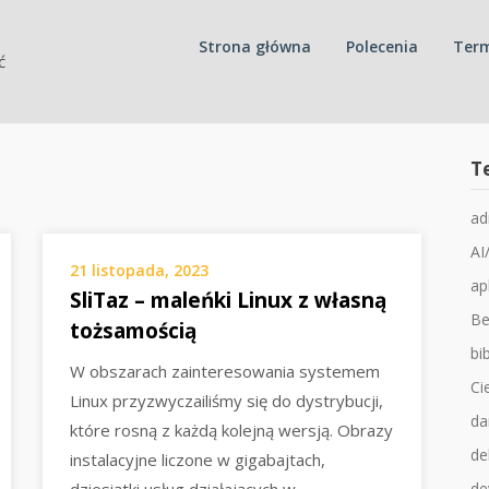
Strona główna
Polecenia
Term
ć
T
ad
AI
21 listopada, 2023
ap
SliTaz – maleńki Linux z własną
Be
tożsamością
bib
W obszarach zainteresowania systemem
Ci
Linux przyzwyczailiśmy się do dystrybucji,
da
które rosną z każdą kolejną wersją. Obrazy
de
instalacyjne liczone w gigabajtach,
de