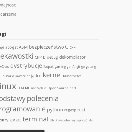
dajnosc
darzenia
agi
C
bezpieczeństwo
ASM
apt-get
apt
C++
iekawostki
dekompilator
CPP
D
debug
dystrybucje
vOps
flatpak
gaming
genAI
git
go
golang
kernel
jądro
U
historia
javascript
Kubernetes
inux
LLM
ML
narzędzia
Open Source
perl
polecenia
odstawy
rogramowanie
python
rust
regexp
terminal
sprzęt
urity
UNIX
webdev
wydajność
zfs