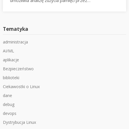
umożliwia analizę zużycia pamięci przez…
Tematyka
administracja
AI/ML
aplikacje
Bezpieczeństwo
biblioteki
Ciekawostki o Linux
dane
debug
devops
Dystrybucja Linux