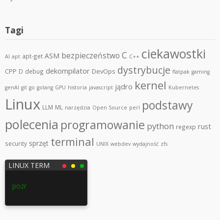
Tagi
ciekawostki
C
bezpieczeństwo
ASM
apt-get
AI
apt
C++
dystrybucje
dekompilator
CPP
DevOps
D
debug
flatpak
gaming
kernel
jądro
genAI
git
go
golang
GPU
historia
javascript
Kubernetes
Linux
podstawy
LLM
ML
narzędzia
Open Source
perl
polecenia
programowanie
python
rust
regexp
terminal
sprzęt
security
UNIX
webdev
wydajność
zfs
LINUX TERM
poznajlinuxa.pl