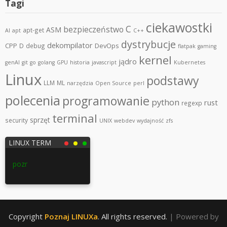
Tagi
ciekawostki
C
bezpieczeństwo
ASM
apt-get
AI
apt
C++
dystrybucje
dekompilator
CPP
DevOps
D
debug
flatpak
gaming
kernel
jądro
genAI
git
go
golang
GPU
historia
javascript
Kubernetes
Linux
podstawy
LLM
ML
narzędzia
Open Source
perl
polecenia
programowanie
python
rust
regexp
terminal
sprzęt
security
UNIX
webdev
wydajność
zfs
LINUX TERM
poznajlinuxa.pl
Copyright
Poznaj LINUXa
. All rights reserved.
| Powered by