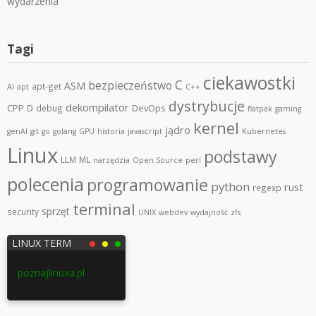
wydarzenia
Tagi
ciekawostki
C
bezpieczeństwo
ASM
apt-get
AI
apt
C++
dystrybucje
dekompilator
CPP
DevOps
D
debug
flatpak
gaming
kernel
jądro
genAI
git
go
golang
GPU
historia
javascript
Kubernetes
Linux
podstawy
LLM
ML
narzędzia
Open Source
perl
polecenia
programowanie
python
rust
regexp
terminal
sprzęt
security
UNIX
webdev
wydajność
zfs
LINUX TERM
poznajlinuxa.pl