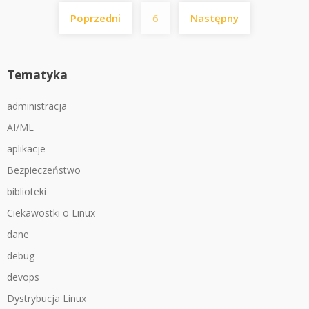
Stronicowanie
Poprzedni
6
Następny
wpisów
Tematyka
administracja
AI/ML
aplikacje
Bezpieczeństwo
biblioteki
Ciekawostki o Linux
dane
debug
devops
Dystrybucja Linux