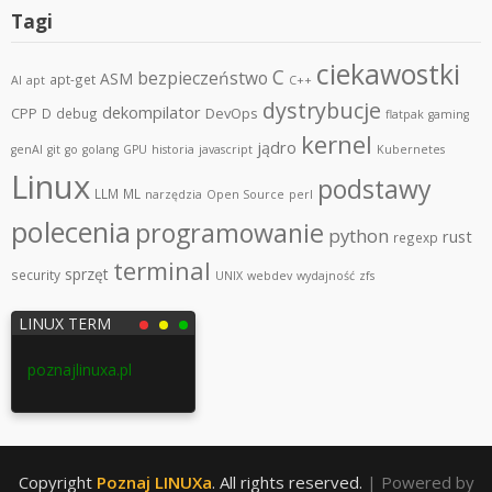
Tagi
ciekawostki
C
bezpieczeństwo
ASM
apt-get
AI
apt
C++
dystrybucje
dekompilator
CPP
DevOps
D
debug
flatpak
gaming
kernel
jądro
genAI
git
go
golang
GPU
historia
javascript
Kubernetes
Linux
podstawy
LLM
ML
narzędzia
Open Source
perl
polecenia
programowanie
python
rust
regexp
terminal
sprzęt
security
UNIX
webdev
wydajność
zfs
LINUX TERM
poznajlinuxa.pl
Copyright
Poznaj LINUXa
. All rights reserved.
| Powered by