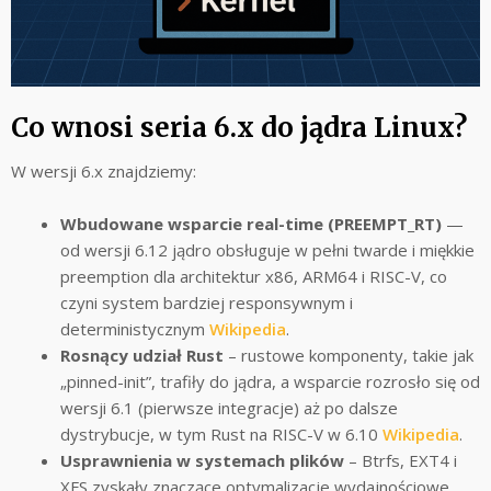
Co wnosi seria 6.x do jądra Linux?
W wersji 6.x znajdziemy:
Wbudowane wsparcie real-time (PREEMPT_RT)
—
od wersji 6.12 jądro obsługuje w pełni twarde i miękkie
preemption dla architektur x86, ARM64 i RISC-V, co
czyni system bardziej responsywnym i
deterministycznym
Wikipedia
.
Rosnący udział Rust
– rustowe komponenty, takie jak
„pinned-init”, trafiły do jądra, a wsparcie rozrosło się od
wersji 6.1 (pierwsze integracje) aż po dalsze
dystrybucje, w tym Rust na RISC-V w 6.10
Wikipedia
.
Usprawnienia w systemach plików
– Btrfs, EXT4 i
XFS zyskały znaczące optymalizacje wydajnościowe