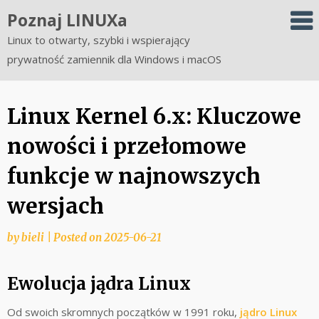
Skip
Poznaj LINUXa
to
Linux to otwarty, szybki i wspierający
content
prywatność zamiennik dla Windows i macOS
Linux Kernel 6.x: Kluczowe
nowości i przełomowe
funkcje w najnowszych
wersjach
by
bieli
|
Posted on
2025-06-21
Ewolucja jądra Linux
Od swoich skromnych początków w 1991 roku,
jądro Linux