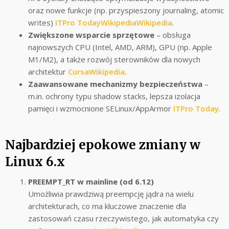
oraz nowe funkcje (np. przyspieszony journaling, atomic
writes)
ITPro Today
Wikipedia
Wikipedia
.
Zwiększone wsparcie sprzętowe
– obsługa
najnowszych CPU (Intel, AMD, ARM), GPU (np. Apple
M1/M2), a także rozwój sterowników dla nowych
architektur
Cursa
Wikipedia
.
Zaawansowane mechanizmy bezpieczeństwa
–
m.in. ochrony typu shadow stacks, lepsza izolacja
pamięci i wzmocnione SELinux/AppArmor
ITPro Today
.
Najbardziej epokowe zmiany w
Linux 6.x
PREEMPT_RT w mainline (od 6.12)
Umożliwia prawdziwą preempcję jądra na wielu
architekturach, co ma kluczowe znaczenie dla
zastosowań czasu rzeczywistego, jak automatyka czy