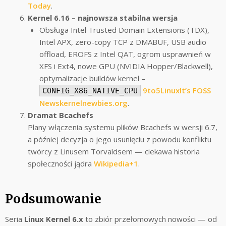
Today
.
Kernel 6.16 – najnowsza stabilna wersja
Obsługa Intel Trusted Domain Extensions (TDX),
Intel APX, zero-copy TCP z DMABUF, USB audio
offload, EROFS z Intel QAT, ogrom usprawnień w
XFS i Ext4, nowe GPU (NVIDIA Hopper/Blackwell),
optymalizacje buildów kernel –
9to5Linux
It’s FOSS
CONFIG_X86_NATIVE_CPU
News
kernelnewbies.org
.
Dramat Bcachefs
Plany włączenia systemu plików Bcachefs w wersji 6.7,
a później decyzja o jego usunięciu z powodu konfliktu
twórcy z Linusem Torvaldsem — ciekawa historia
społeczności jądra
Wikipedia+1
.
Podsumowanie
Seria
Linux Kernel 6.x
to zbiór przełomowych nowości — od