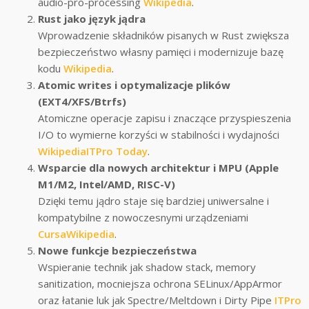
audio-pro-processing
Wikipedia
.
Rust jako język jądra
Wprowadzenie składników pisanych w Rust zwiększa
bezpieczeństwo własny pamięci i modernizuje bazę
kodu
Wikipedia
.
Atomic writes i optymalizacje plików
(EXT4/XFS/Btrfs)
Atomiczne operacje zapisu i znaczące przyspieszenia
I/O to wymierne korzyści w stabilności i wydajności
Wikipedia
ITPro Today
.
Wsparcie dla nowych architektur i MPU (Apple
M1/M2, Intel/AMD, RISC-V)
Dzięki temu jądro staje się bardziej uniwersalne i
kompatybilne z nowoczesnymi urządzeniami
Cursa
Wikipedia
.
Nowe funkcje bezpieczeństwa
Wspieranie technik jak shadow stack, memory
sanitization, mocniejsza ochrona SELinux/AppArmor
oraz łatanie luk jak Spectre/Meltdown i Dirty Pipe
ITPro