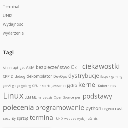
Terminal
UNIX
Wydajnosc
wydarzenia
Tagi
ciekawostki
C
bezpieczeństwo
ASM
apt-get
AI
apt
C++
dystrybucje
dekompilator
CPP
DevOps
D
debug
flatpak
gaming
kernel
jądro
genAI
git
go
golang
GPU
historia
javascript
Kubernetes
Linux
podstawy
LLM
ML
narzędzia
Open Source
perl
polecenia
programowanie
python
rust
regexp
terminal
sprzęt
security
UNIX
webdev
wydajność
zfs