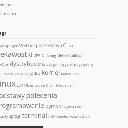
dajnosc
darzenia
agi
C
bezpieczeństwo
ASM
apt-get
apt
C++
iekawostki
dekompilator
CPP
D
debug
dystrybucje
vOps
flatpak
gaming
genAI
git
go
golang
kernel
jądro
U
historia
javascript
Kubernetes
inux
LLM
ML
narzędzia
Open Source
perl
polecenia
odstawy
rogramowanie
python
rust
regexp
terminal
sprzęt
urity
UNIX
webdev
wydajność
zfs