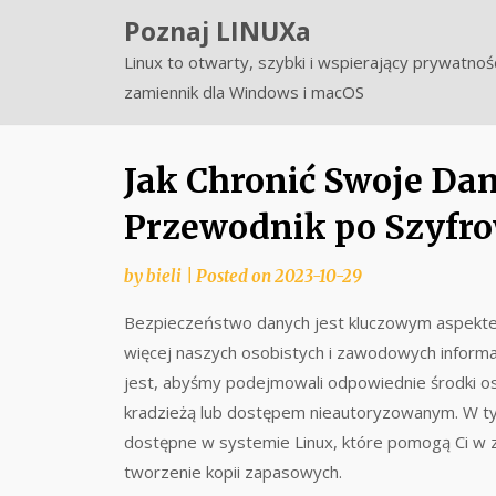
Skip
Poznaj LINUXa
to
Linux to otwarty, szybki i wspierający prywatnoś
content
zamiennik dla Windows i macOS
Jak Chronić Swoje Da
Przewodnik po Szyfro
by
bieli
|
Posted on
2023-10-29
Bezpieczeństwo danych jest kluczowym aspektem
więcej naszych osobistych i zawodowych inform
jest, abyśmy podejmowali odpowiednie środki ost
kradzieżą lub dostępem nieautoryzowanym. W t
dostępne w systemie Linux, które pomogą Ci w 
tworzenie kopii zapasowych.