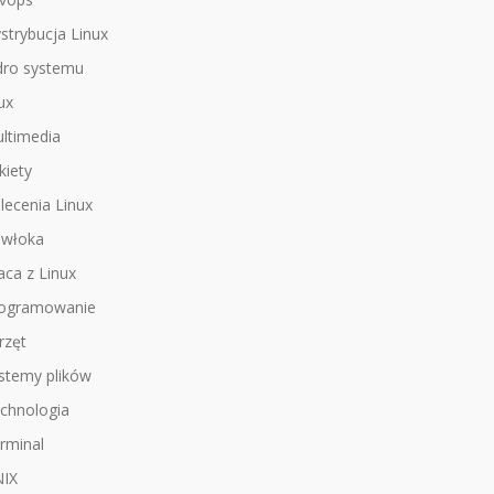
strybucja Linux
dro systemu
nux
ltimedia
kiety
lecenia Linux
włoka
aca z Linux
ogramowanie
rzęt
stemy plików
chnologia
rminal
IX