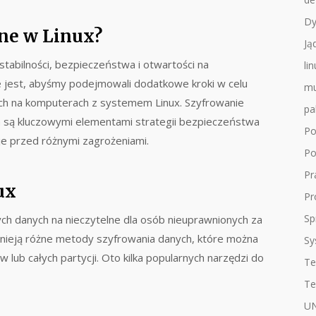
Dy
ne w Linux?
Ją
tabilności, bezpieczeństwa i otwartości na
li
e jest, abyśmy podejmowali dodatkowe kroki w celu
mu
h na komputerach z systemem Linux. Szyfrowanie
pa
h są kluczowymi elementami strategii bezpieczeństwa
Po
je przed różnymi zagrożeniami.
Po
Pr
ux
Pr
Sp
ych danych na nieczytelne dla osób nieuprawnionych za
tnieją różne metody szyfrowania danych, które można
Sy
lub całych partycji. Oto kilka popularnych narzędzi do
Te
Te
UN