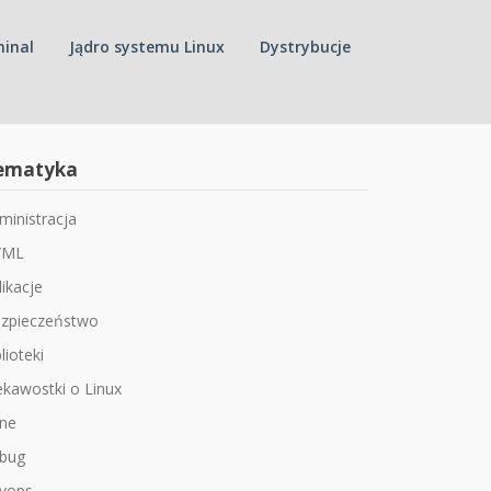
inal
Jądro systemu Linux
Dystrybucje
ematyka
ministracja
/ML
likacje
zpieczeństwo
lioteki
ekawostki o Linux
ne
bug
vops