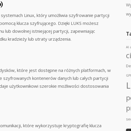
)
Wy
wy
ystemach Linux, który umożliwia szyfrowanie partycji
pomocą klucza szyfrującego. Dzięki LUKS możesz
u lub dowolnej istniejącej partycji, zapewniając
T
u kradzieży lub utraty urządzenia.
AI
c
De
dysków, które jest dostępne na różnych platformach, w
GP
e szyfrowanych kontenerów danych lub całych partycji
L
daje użytkownikowi szerokie możliwości dostosowania
p
p
sec
omunikacji, które wykorzystuje kryptografię klucza