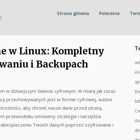
Strona główna
Polecenia
Term
ć
T
ne w Linux: Kompletny
waniu i Backupach
ad
AI
ap
 w dzisiejszym świecie cyfrowym. W miarę jak coraz
Be
acji przechowywanych jest w formie cyfrowej, ważne
bib
rożności, aby chronić nasze dane przed utratą,
Ci
ym przewodniku omówimy strategie i narzędzia
da
zabezpieczeniu Twoich danych poprzez szyfrowanie i
de
de