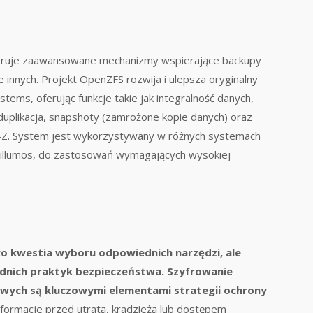
feruje zaawansowane mechanizmy wspierające backupy
e innych. Projekt OpenZFS rozwija i ulepsza oryginalny
ems, oferując funkcje takie jak integralność danych,
uplikacja, snapshoty (zamrożone kopie danych) oraz
-Z. System jest wykorzystywany w różnych systemach
 i illumos, do zastosowań wymagających wysokiej
ko kwestia wyboru odpowiednich narzędzi, ale
dnich praktyk bezpieczeństwa.
Szyfrowanie
owych są kluczowymi elementami strategii ochrony
formacje przed utratą, kradzieżą lub dostępem