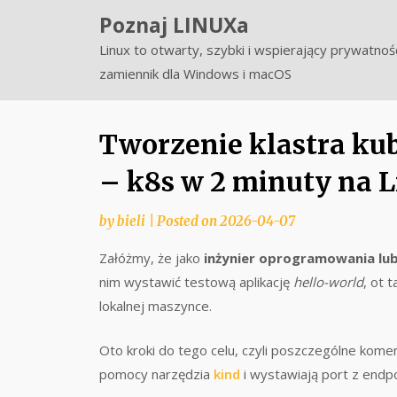
Skip
Poznaj LINUXa
to
Linux to otwarty, szybki i wspierający prywatnoś
content
zamiennik dla Windows i macOS
Tworzenie klastra ku
– k8s w 2 minuty na 
by
bieli
|
Posted on
2026-04-07
Załóżmy, że jako
inżynier oprogramowania lu
nim wystawić testową aplikację
hello-world
, ot 
lokalnej maszynce.
Oto kroki do tego celu, czyli poszczególne komen
pomocy narzędzia
kind
i wystawiają port z end