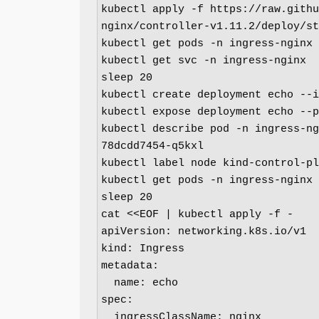
kubectl apply -f https://raw.githu
nginx/controller-v1.11.2/deploy/st
kubectl get pods -n ingress-nginx

kubectl get svc -n ingress-nginx

sleep 20

kubectl create deployment echo --i
kubectl expose deployment echo --p
kubectl describe pod -n ingress-ng
78dcdd7454-q5kxl

kubectl label node kind-control-pl
kubectl get pods -n ingress-nginx

sleep 20

cat <<EOF | kubectl apply -f -

apiVersion: networking.k8s.io/v1

kind: Ingress

metadata:

  name: echo

spec:

  ingressClassName: nginx
