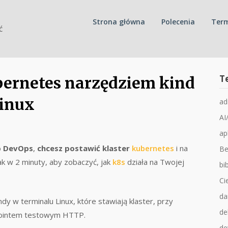
Strona główna
Polecenia
Term
ć
T
bernetes narzędziem kind
Linux
ad
AI
ap
b DevOps
,
chcesz postawić klaster
kubernetes
i na
Be
tak w 2 minuty, aby zobaczyć, jak
k8s
działa na Twojej
bib
Ci
da
dy w terminalu Linux, które stawiają klaster, przy
de
pointem testowym HTTP.
de