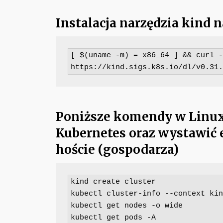
Instalacja narzędzia kind 
[ $(uname -m) = x86_64 ] && curl -
https://kind.sigs.k8s.io/dl/v0.31.
Poniższe komendy w Linux 
Kubernetes oraz wystawić
hoście (gospodarza)
kind create cluster

kubectl cluster-info --context kin
kubectl get nodes -o wide

kubectl get pods -A
