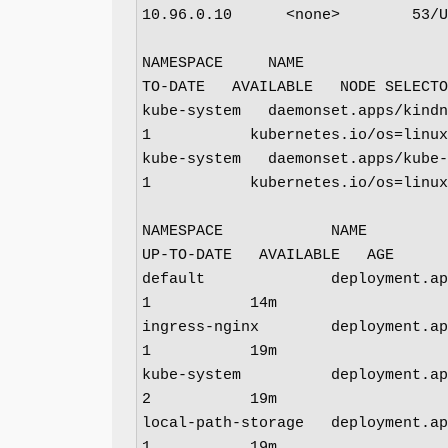
10.96.0.10      <none>        53/U
NAMESPACE     NAME                
TO-DATE   AVAILABLE   NODE SELECTO
kube-system   daemonset.apps/kindnet   
1           kubernetes.io/os=linux
kube-system   daemonset.apps/kube-proxy
1           kubernetes.io/os=linux
NAMESPACE            NAME          
UP-TO-DATE   AVAILABLE   AGE

default              deployment.apps/ec
1           14m

ingress-nginx        deployment.apps/in
1           19m

kube-system          deployment.apps/co
2           19m

local-path-storage   deployment.apps/lo
1           19m
