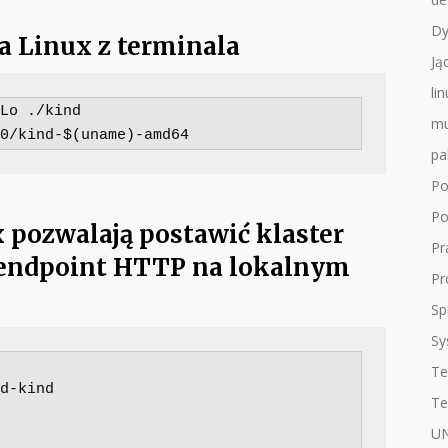
Dy
na Linux z terminala
Ją
li
Lo ./kind 
mu
0/kind-$(uname)-amd64
pa
Po
Po
pozwalają postawić klaster
Pr
 endpoint HTTP na lokalnym
Pr
Sp
Sy
Te
d-kind

Te
UN