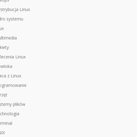
strybucja Linux
dro systemu
nux
ltimedia
kiety
lecenia Linux
włoka
aca z Linux
ogramowanie
rzęt
stemy plików
chnologia
rminal
IX