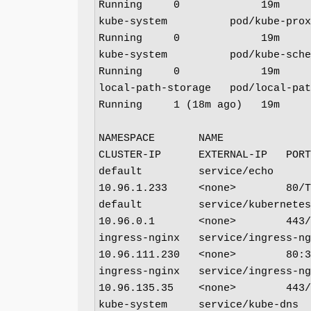
Running     0             19m

kube-system          pod/kube-proxy-
Running     0             19m

kube-system          pod/kube-schedu
Running     0             19m

local-path-storage   pod/local-path-
Running     1 (18m ago)   19m

NAMESPACE       NAME                  
CLUSTER-IP      EXTERNAL-IP   PORT
default         service/echo       
10.96.1.233     <none>        80/T
default         service/kubernetes 
10.96.0.1       <none>        443/
ingress-nginx   service/ingress-ngi
10.96.111.230   <none>        80:3
ingress-nginx   service/ingress-ngi
10.96.135.35    <none>        443/
kube-system     service/kube-dns   