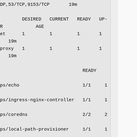
DP,53/TCP,9153/TCP       19m

        DESIRED   CURRENT   READY   UP-
R            AGE

   1         1         1       1            
   19m

   1         1         1       1            
   19m

                             READY   
ho                       1/1     1            
gress-nginx-controller   1/1     1            
redns                    2/2     2            
cal-path-provisioner     1/1     1            