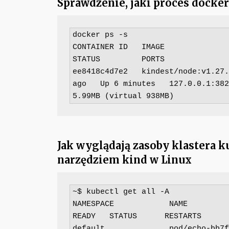
Sprawdzenie, jaki proces docke
docker ps -s

CONTAINER ID   IMAGE                  
STATUS         PORTS              
ee8418c4d7e2   kindest/node:v1.27.
ago   Up 6 minutes   127.0.0.1:3827
5.99MB (virtual 938MB)
Jak wyglądają zasoby klastera 
narzędziem kind w Linux
~$ kubectl get all -A

NAMESPACE            NAME                                             
READY   STATUS      RESTARTS      
default              pod/echo-bb7f5b