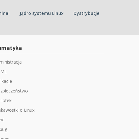
inal
Jądro systemu Linux
Dystrybucje
ematyka
ministracja
/ML
likacje
zpieczeństwo
lioteki
ekawostki o Linux
ne
bug
vops