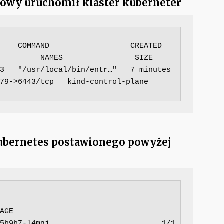
rowy uruchomił klaster kuberneter
COMMAND                  CREATED         
         NAMES                SIZE

3   "/usr/local/bin/entr…"   7 minutes 
9->6443/tcp   kind-control-plane   
kubernetes postawionego powyżej
AGE

9b7-l4mgj                         1/1     