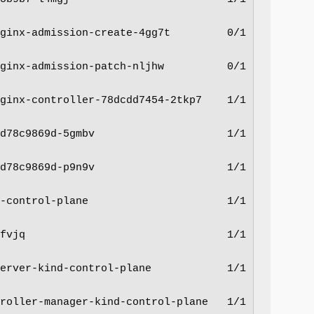
nx-admission-create-4gg7t         0/1     
nx-admission-patch-nljhw          0/1     
nx-controller-78dcdd7454-2tkp7    1/1     
8c9869d-5gmbv                     1/1     
8c9869d-p9n9v                     1/1     
ontrol-plane                      1/1     
jq                                1/1     
ver-kind-control-plane            1/1     
ller-manager-kind-control-plane   1/1     