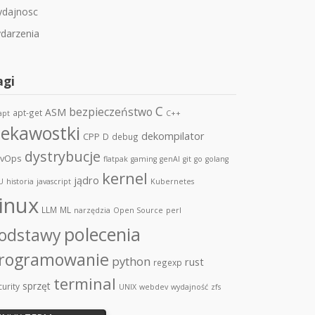
dajnosc
darzenia
agi
C
bezpieczeństwo
ASM
apt-get
apt
C++
iekawostki
dekompilator
CPP
D
debug
dystrybucje
vOps
flatpak
gaming
genAI
git
go
golang
kernel
jądro
U
historia
javascript
Kubernetes
inux
LLM
ML
narzędzia
Open Source
perl
polecenia
odstawy
rogramowanie
python
rust
regexp
terminal
sprzęt
urity
UNIX
webdev
wydajność
zfs