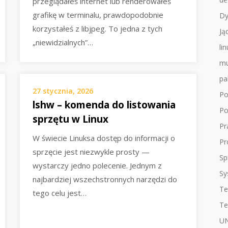
przeglądałeś internet lub renderowałeś
grafikę w terminalu, prawdopodobnie
Dy
korzystałeś z libjpeg. To jedna z tych
Ją
„niewidzialnych”…
li
mu
pa
27 stycznia, 2026
Po
lshw – komenda do listowania
Po
sprzętu w Linux
Pr
W świecie Linuksa dostęp do informacji o
Pr
sprzęcie jest niezwykle prosty —
Sp
wystarczy jedno polecenie. Jednym z
Sy
najbardziej wszechstronnych narzędzi do
Te
tego celu jest…
Te
UN