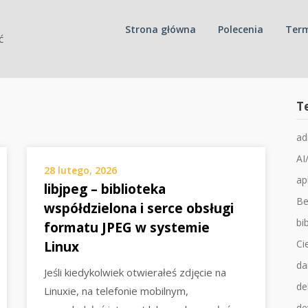
Strona główna
Polecenia
Term
ć
T
ad
AI
28 lutego, 2026
ap
libjpeg – biblioteka
Be
współdzielona i serce obsługi
bib
formatu JPEG w systemie
Ci
Linux
da
Jeśli kiedykolwiek otwierałeś zdjęcie na
de
Linuxie, na telefonie mobilnym,
de