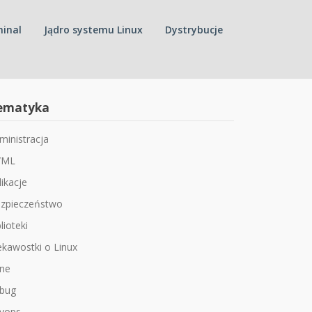
inal
Jądro systemu Linux
Dystrybucje
ematyka
ministracja
/ML
likacje
zpieczeństwo
lioteki
ekawostki o Linux
ne
bug
vops