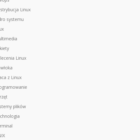
strybucja Linux
dro systemu
nux
ltimedia
kiety
lecenia Linux
włoka
aca z Linux
ogramowanie
rzęt
stemy plików
chnologia
rminal
IX