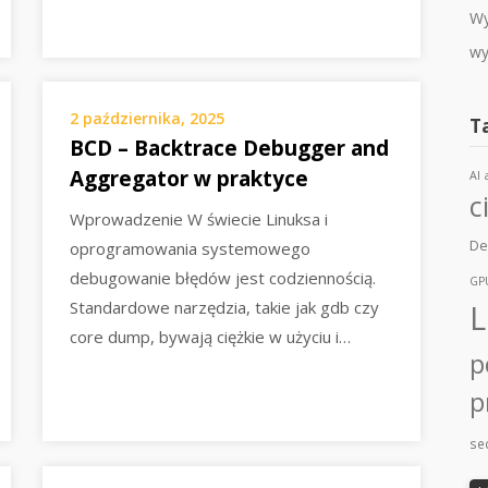
Wy
wy
2 października, 2025
T
BCD – Backtrace Debugger and
Aggregator w praktyce
AI
c
Wprowadzenie W świecie Linuksa i
De
oprogramowania systemowego
debugowanie błędów jest codziennością.
GP
Standardowe narzędzia, takie jak gdb czy
L
core dump, bywają ciężkie w użyciu i…
p
p
sec