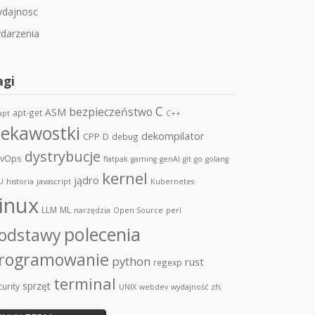
dajnosc
darzenia
agi
C
bezpieczeństwo
ASM
apt-get
apt
C++
iekawostki
dekompilator
CPP
D
debug
dystrybucje
vOps
flatpak
gaming
genAI
git
go
golang
kernel
jądro
U
historia
javascript
Kubernetes
inux
LLM
ML
narzędzia
Open Source
perl
polecenia
odstawy
rogramowanie
python
rust
regexp
terminal
sprzęt
urity
UNIX
webdev
wydajność
zfs