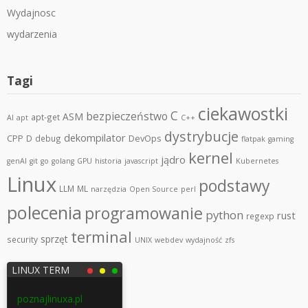
Wydajnosc
wydarzenia
Tagi
ciekawostki
C
bezpieczeństwo
ASM
apt-get
AI
apt
C++
dystrybucje
dekompilator
CPP
DevOps
D
debug
flatpak
gaming
kernel
jądro
genAI
git
go
golang
GPU
historia
javascript
Kubernetes
Linux
podstawy
LLM
ML
narzędzia
Open Source
perl
polecenia
programowanie
python
rust
regexp
terminal
sprzęt
security
UNIX
webdev
wydajność
zfs
LINUX TERM
poznajlinuxa.pl