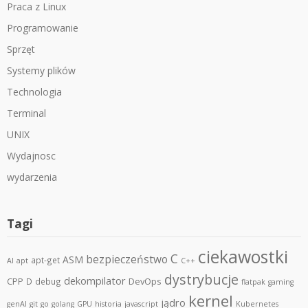
Praca z Linux
Programowanie
Sprzęt
Systemy plików
Technologia
Terminal
UNIX
Wydajnosc
wydarzenia
Tagi
ciekawostki
C
bezpieczeństwo
ASM
apt-get
AI
apt
C++
dystrybucje
dekompilator
CPP
DevOps
D
debug
flatpak
gaming
kernel
jądro
genAI
git
go
golang
GPU
historia
javascript
Kubernetes