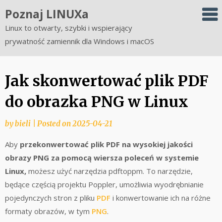
Skip
Poznaj LINUXa
to
Linux to otwarty, szybki i wspierający
content
prywatność zamiennik dla Windows i macOS
Jak skonwertować plik PDF
do obrazka PNG w Linux
by
bieli
|
Posted on
2025-04-21
Aby
przekonwertować plik PDF na wysokiej jakości
obrazy PNG za pomocą wiersza poleceń w systemie
Linux,
możesz użyć narzędzia pdftoppm. To narzędzie,
będące częścią projektu Poppler, umożliwia wyodrębnianie
pojedynczych stron z pliku
PDF
i konwertowanie ich na różne
formaty obrazów, w tym
PNG
.