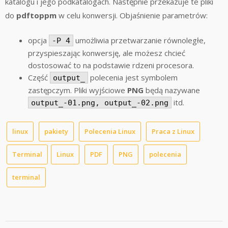
katalogu i jego podkatalogach. Następnie przekazuje te pliki
do
pdftoppm
w celu konwersji. Objaśnienie parametrów:
opcja
umożliwia przetwarzanie równoległe,
-P 4
przyspieszając konwersję, ale możesz chcieć
dostosować to na podstawie rdzeni procesora.
Część
polecenia jest symbolem
output_
zastępczym. Pliki wyjściowe
PNG
będą nazywane
itd.
output_-01.png, output_-02.png
linux
pakiety
Polecenia Linux
Praca z Linux
Terminal
Linux
PDF
PNG
polecenia
terminal