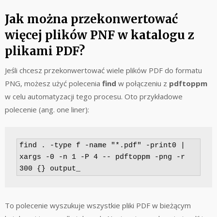
Jak można przekonwertować
więcej plików PNF w katalogu z
plikami PDF?
Jeśli chcesz przekonwertować wiele plików PDF do formatu
PNG, możesz użyć polecenia
find
w połączeniu z
pdftoppm
w celu automatyzacji tego procesu. Oto przykładowe
polecenie (ang. one liner):
find . -type f -name "*.pdf" -print0 | 
xargs -0 -n 1 -P 4 -- pdftoppm -png -r 
300 {} output_
To polecenie wyszukuje wszystkie pliki PDF w bieżącym