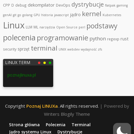
dystrybucje
dekompilator
CPP
DevOps
D
debug
flatpak
gaming
kernel
jądro
genAI
git
go
golang
GPU
historia
javascript
Kubernetes
Linux
podstawy
LLM
ML
narzędzia
Open Source
perl
polecenia
programowanie
python
rust
regexp
terminal
sprzęt
security
UNIX
webdev
wydajność
zfs
LINUX TERM
poznajlinuxa.pl
Copyright
Poznaj LINUXa
. All rights reserved.
| Powered by
Writers Blogily Theme
Strona główna
Polecenia
Terminal
Jądro systemu Linux
Dystrybucje