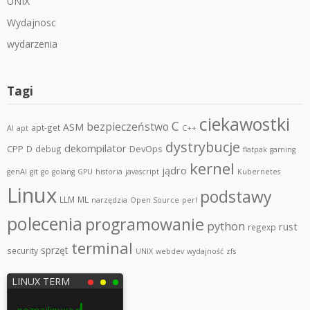
UNIX
Wydajnosc
wydarzenia
Tagi
ciekawostki
C
bezpieczeństwo
ASM
apt-get
AI
apt
C++
dystrybucje
dekompilator
CPP
DevOps
D
debug
flatpak
gaming
kernel
jądro
genAI
git
go
golang
GPU
historia
javascript
Kubernetes
Linux
podstawy
LLM
ML
narzędzia
Open Source
perl
polecenia
programowanie
python
rust
regexp
terminal
sprzęt
security
UNIX
webdev
wydajność
zfs
LINUX TERM