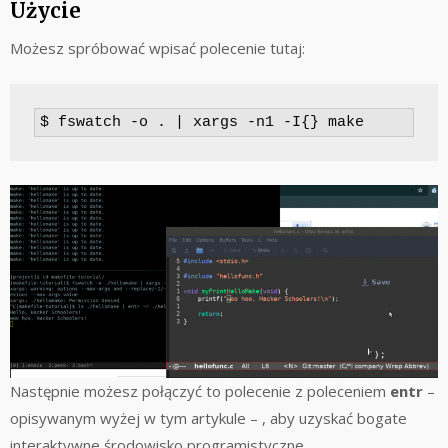
Użycie
Możesz spróbować wpisać polecenie tutaj:
$ fswatch -o . | xargs -n1 -I{} make
Następnie możesz połączyć to polecenie z poleceniem
entr
–
opisywanym wyżej w tym artykule – , aby uzyskać bogate
interaktywne środowisko programistyczne.