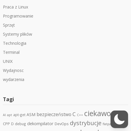
Praca z Linux
Programowanie
Sprzęt
Systemy plików
Technologia
Terminal
UNIX
Wydajnosc
wydarzenia
Tagi
ciekawostki
C
bezpieczeństwo
ASM
apt-get
AI
apt
C++
dystrybucje
dekompilator
CPP
DevOps
D
debug
flatpak
gaming