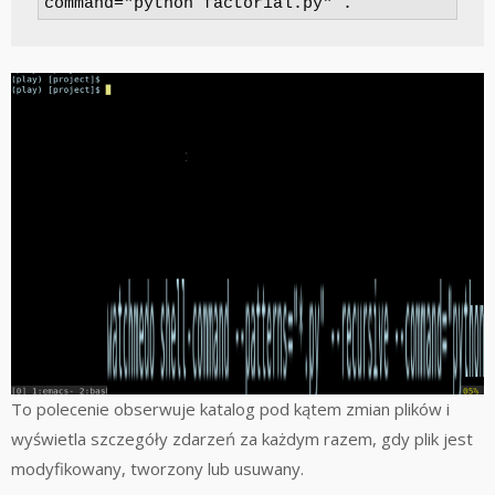
command="python factorial.py" .
To polecenie obserwuje katalog pod kątem zmian plików i
wyświetla szczegóły zdarzeń za każdym razem, gdy plik jest
modyfikowany, tworzony lub usuwany.