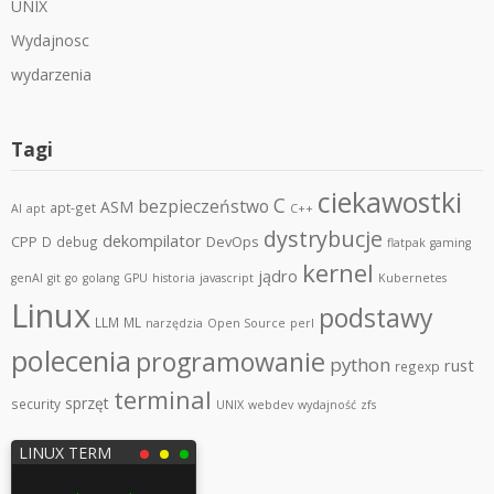
UNIX
Wydajnosc
wydarzenia
Tagi
ciekawostki
C
bezpieczeństwo
ASM
apt-get
AI
apt
C++
dystrybucje
dekompilator
CPP
DevOps
D
debug
flatpak
gaming
kernel
jądro
genAI
git
go
golang
GPU
historia
javascript
Kubernetes
Linux
podstawy
LLM
ML
narzędzia
Open Source
perl
polecenia
programowanie
python
rust
regexp
terminal
sprzęt
security
UNIX
webdev
wydajność
zfs
LINUX TERM