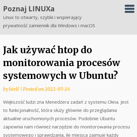
Skip
Poznaj LINUXa
to
Linux to otwarty, szybki i wspierający
content
prywatność zamiennik dla Windows i macOS
Jak używać htop do
monitorowania procesów
systemowych w Ubuntu?
by
bieli
|
Posted on
2022-05-24
Większość ludzi zna Menedżera zadań z systemu Okna. Jest
to funkcjonalność, która służy głównie do przeglądania
aktualnie uruchomionych procesów. Podobnie Ubuntu
zapewnia nam również narzędzie do monitorowania procesu
systemowego i sprawdzania, ile miejsca zajmuje każdy