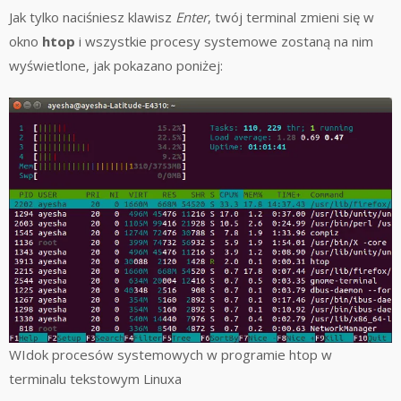
Jak tylko naciśniesz klawisz
Enter
, twój terminal zmieni się w
okno
htop
i wszystkie procesy systemowe zostaną na nim
wyświetlone, jak pokazano poniżej:
WIdok procesów systemowych w programie htop w
terminalu tekstowym Linuxa