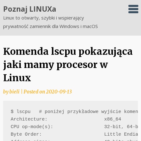
Skip
Poznaj LINUXa
to
Linux to otwarty, szybki i wspierający
content
prywatność zamiennik dla Windows i macOS
Komenda lscpu pokazująca
jaki mamy procesor w
Linux
by
bieli
|
Posted on
2020-09-13
$ lscpu   # poniżej przykładowe wyjście komend
Architecture:                    x86_64

CPU op-mode(s):                  32-bit, 64-bi
Byte Order:                      Little Endian
