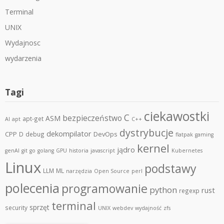
Terminal
UNIX
Wydajnosc
wydarzenia
Tagi
ciekawostki
C
bezpieczeństwo
ASM
apt-get
AI
apt
C++
dystrybucje
dekompilator
CPP
DevOps
D
debug
flatpak
gaming
kernel
jądro
genAI
git
go
golang
GPU
historia
javascript
Kubernetes
Linux
podstawy
LLM
ML
narzędzia
Open Source
perl
polecenia
programowanie
python
rust
regexp
terminal
sprzęt
security
UNIX
webdev
wydajność
zfs