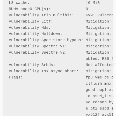
L3 cache:                        16 MiB

NUMA node0 CPU(s):               0

Vulnerability Itlb multihit:     KVM: Vulnerab
Vulnerability L1tf:              Mitigation; P
Vulnerability Mds:               Mitigation; C
Vulnerability Meltdown:          Mitigation; P
Vulnerability Spec store bypass: Mitigation; S
Vulnerability Spectre v1:        Mitigation; u
Vulnerability Spectre v2:        Mitigation; F
                                 abled, RSB fi
Vulnerability Srbds:             Not affected

Vulnerability Tsx async abort:   Mitigation; C
Flags:                           fpu vme de ps
                                 clflush mmx f
                                 good nopl xto
                                 id sse4_1 sse
                                 6c rdrand hyp
                                 e pti ssbd ib
                                 vx512f avx512