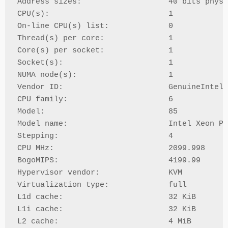
Address sizes:                   40 bits physi
CPU(s):                          1

On-line CPU(s) list:             0

Thread(s) per core:              1

Core(s) per socket:              1

Socket(s):                       1

NUMA node(s):                    1

Vendor ID:                       GenuineIntel

CPU family:                      6

Model:                           85

Model name:                      Intel Xeon Pr
Stepping:                        4

CPU MHz:                         2099.998

BogoMIPS:                        4199.99

Hypervisor vendor:               KVM

Virtualization type:             full

L1d cache:                       32 KiB

L1i cache:                       32 KiB

L2 cache:                        4 MiB
